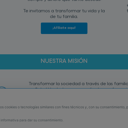
Te invitamos a transformar tu vida y la
de tu familia.
¡Afíliate aquí!
NUESTRA MISIÓN
Transformar la sociedad a través de las famili
en Salud Verdadera, por medio de una franqui
productos únicos que integran los conocimien
ancestrales de culturas milenarias y lo más a
Biotecnología, unión a la que llamamos Fusión 
os cookies o tecnologías similares con fines técnicos y, con su consentimiento, p
a informativa para dar su consentimiento.