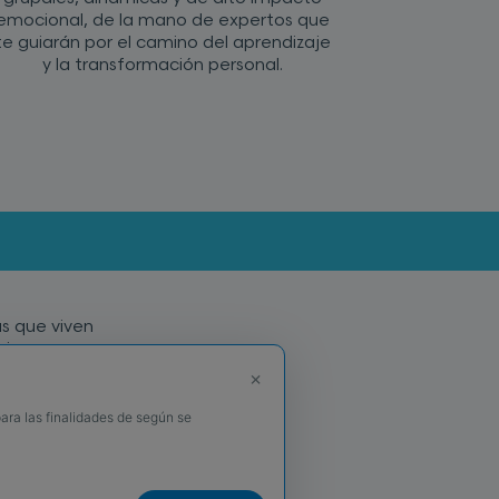
emocional, de la mano de expertos que
te guiarán por el camino del aprendizaje
y la transformación personal.
as que viven
cia con
tos
×
vanzado en
Funcional.
ara las finalidades de según se