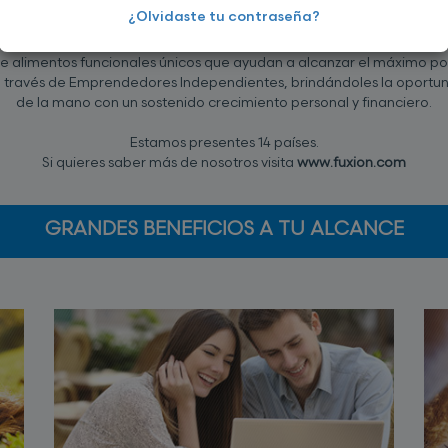
a multinacional con su particular forma de ver el mundo, establecid
¿Olvidaste tu contraseña?
personas.
ce alimentos funcionales únicos que ayudan a alcanzar el máximo pot
a través de Emprendedores Independientes, brindándoles la oportun
de la mano con un sostenido crecimiento personal y financiero.
Estamos presentes 14 países.
Si quieres saber más de nosotros visita
www.fuxion.com
GRANDES BENEFICIOS A TU ALCANCE