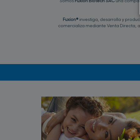
Somos
Fuxion Biotech SAC
una compañí
Fuxion®
investiga, desarrolla y produ
comercializa mediante Venta Directa, 