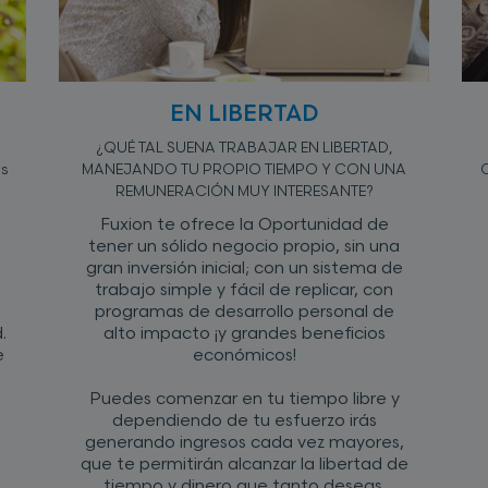
EN LIBERTAD
¿QUÉ TAL SUENA TRABAJAR EN LIBERTAD,
es
MANEJANDO TU PROPIO TIEMPO Y CON UNA
C
REMUNERACIÓN MUY INTERESANTE?
Fuxion te ofrece la Oportunidad de
tener un sólido negocio propio, sin una
gran inversión inicial; con un sistema de
trabajo simple y fácil de replicar, con
programas de desarrollo personal de
.
alto impacto ¡y grandes beneficios
e
económicos!
Puedes comenzar en tu tiempo libre y
dependiendo de tu esfuerzo irás
generando ingresos cada vez mayores,
que te permitirán alcanzar la libertad de
tiempo y dinero que tanto deseas.