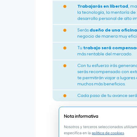
Trabajarás en libertad
, ma
la tecnología, la mentoría de
desarrollo personal de alto i
Serás
dueño de una oficina 
negocio de manera muy efici
Tu
trabajo será compensad
más rentable del mercado.
Con tu esfuerzo irás genera
serás recompensado con extra
te permitirán viajar a lugares 
muchos más beneficios.
Cada paso de tu avance será 
Nota informativa
Nosotros y terceros seleccionados utilizam
especifica en la
.
política de cookies