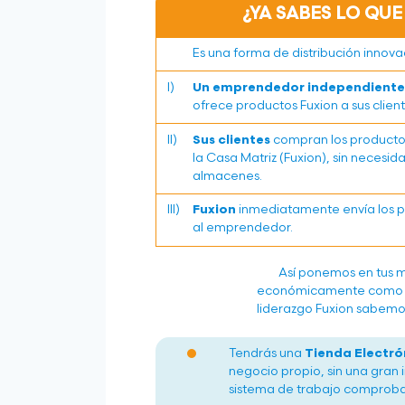
¿YA SABES LO QUE
Es una forma de distribución innova
I)
Un emprendedor independiente
ofrece productos Fuxion a sus clien
II)
Sus clientes
compran los productos 
la Casa Matriz (Fuxion), sin necesi
almacenes.
III)
Fuxion
inmediatamente envía los pr
al emprendedor.
Así ponemos en tus m
económicamente como E
liderazgo Fuxion sabemos
Tendrás una
Tienda Electró
negocio propio, sin una gran 
sistema de trabajo comprobado