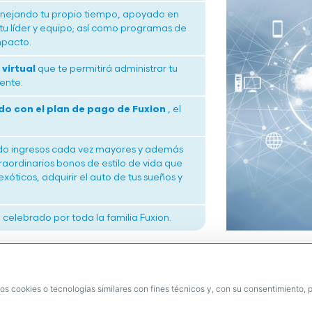
nejando tu propio tiempo, apoyado en
 tu líder y equipo; así como programas de
mpacto.
virtual
que te permitirá administrar tu
ente.
o con el plan de pago de Fuxion
, el
ndo ingresos cada vez mayores y además
ordinarios bonos de estilo de vida que
exóticos, adquirir el auto de tus sueños y
celebrado por toda la familia Fuxion.
¡Ha llegado el momento de tomar la mejor decisión de tu vida
¡Para Fuxion será un honor ser parte de tu éxito!
os cookies o tecnologías similares con fines técnicos y, con su consentimiento, p
CONTACTAR A MI EMPRENDEDOR