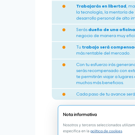
Trabajarás en libertad
, ma
la tecnología, la mentoría de
desarrollo personal de alto i
Serás
dueño de una oficina 
negocio de manera muy efici
Tu
trabajo será compensad
más rentable del mercado.
Con tu esfuerzo irás genera
serás recompensado con extra
te permitirán viajar a lugares 
muchos más beneficios.
Cada paso de tu avance será 
Nota informativa
Nosotros y terceros seleccionados utilizam
especifica en la
.
política de cookies