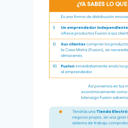
¿YA SABES LO QUE
Es una forma de distribución innova
I)
Un emprendedor independiente
ofrece productos Fuxion a sus clien
II)
Sus clientes
compran los productos 
la Casa Matriz (Fuxion), sin necesi
almacenes.
III)
Fuxion
inmediatamente envía los pr
al emprendedor.
Así ponemos en tus m
económicamente como E
liderazgo Fuxion sabemos
Tendrás una
Tienda Electró
negocio propio, sin una gran 
sistema de trabajo comprobado