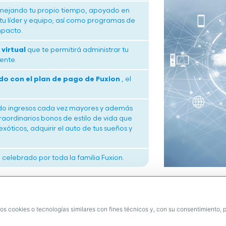
nejando tu propio tiempo, apoyado en
 tu líder y equipo; así como programas de
mpacto.
virtual
que te permitirá administrar tu
ente.
o con el plan de pago de Fuxion
, el
ndo ingresos cada vez mayores y además
ordinarios bonos de estilo de vida que
exóticos, adquirir el auto de tus sueños y
celebrado por toda la familia Fuxion.
¡Ha llegado el momento de tomar la mejor decisión de tu vida
¡Para Fuxion será un honor ser parte de tu éxito!
os cookies o tecnologías similares con fines técnicos y, con su consentimiento, p
CONTACTAR A MI EMPRENDEDOR