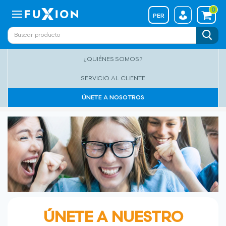
0
PER
TIENDA
Tu patrocinador es
¿QUIÉNES SOMOS?
Distribuidor(a)
SERVICIO AL CLIENTE
Fuxion
ÚNETE A NOSOTROS
Código: 950291
ÚNETE A NUESTRO